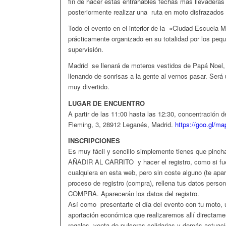
fin de hacer estas entrañables fechas más llevaderas
posteriormente realizar una ruta en moto disfrazad
Todo el evento en el interior de la «Ciudad Escuela
prácticamente organizado en su totalidad por los pe
supervisión.
Madrid se llenará de moteros vestidos de Papá Noel
llenando de sonrisas a la gente al vernos pasar. Será
muy divertido.
LUGAR DE ENCUENTRO
A partir de las 11:00 hasta las 12:30, concentración de
Fleming, 3, 28912 Leganés, Madrid.
https://goo.gl/
INSCRIPCIONES
Es muy fácil y sencillo simplemente tienes que pinch
AÑADIR AL CARRITO y hacer el registro, como si fue
cualquiera en esta web, pero sin coste alguno (te apar
proceso de registro (compra), rellena tus datos pers
COMPRA. Aparecerán los datos del registro.
Así como presentarte el día del evento con tu moto,
aportación económica que realizaremos allí directame
regalos, venta de pulseras solidarias y demás actuac