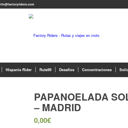
info@factoryriders.com
Hispania Rider
Ruta99
Desafios
Concentraciones
Soli
PAPANOELADA SOL
– MADRID
0,00
€