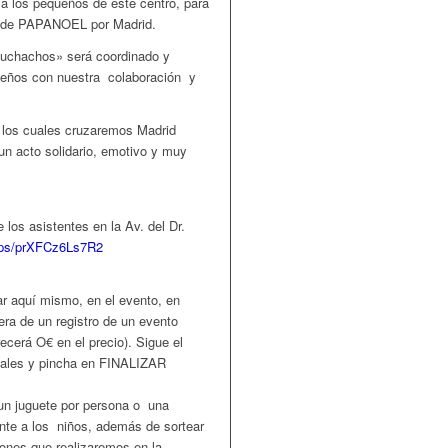
 a los pequeños de este centro, para
os de PAPANOEL por Madrid.
 Muchachos» será coordinado y
queños con nuestra colaboración y
, los cuales cruzaremos Madrid
 un acto solidario, emotivo y muy
 los asistentes en la Av. del Dr.
maps/prXFCz6Ls7R2
ar aquí mismo, en el evento, en
ra de un registro de un evento
ecerá O€ en el precio). Sigue el
onales y pincha en FINALIZAR
 un juguete por persona o una
nte a los niños, además de sortear
iones que realizaremos en la