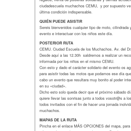
ciudadescuela muchachos CEMU, y por supuesto veni
última condición indispensable.
QUIÉN PUEDE ASISTIR
Sereis bienvenidos cualquier tipo de moto, cilindrada y
evento e interactuar con los niños este día.
POSTERIOR RUTA
CEMU. Ciudad Escuela de los Muchachos. Av. del Dr.
Desde aquí a las 12.30h saldremos a realizar un reco
informada por los niños en el mismo CEMU.
Con esto y dado el carácter solidario del evento os a
para asistir todas las motos que podamos ese día qu
cabo un evento que resultara muy bonito al poder inte
en su «ciudad».
Dicho esto solo queda decir que el próximo sábado dí
quiere llevar las sonrisas junto a todos vosotr@s a lo
todos invitados con el fin de hacer una jornada inolv
muchachos.
MAPAS DE LA RUTA
Pincha en el enlace MÁS OPCIONES del mapa, para de