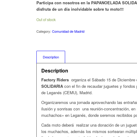
Participa con nosotros en la PAPANOELADA SOLIDARI
disfruta de un día inolvidable sobre tu moto!!!
Out of stock
Category:
Comunidad de Madrid
Description
Description
Factory Riders
organiza el Sábado 15 de Diciembre
SOLIDARIA
con el fin de recaudar juguetes y fondo
de Leganés (CEMU), Madrid.
Organizaremos una jornada aprovechando las entraña
ilusión y sonrisas con una reunión-concentración, en
muchachos» en Leganés, donde seremos recibidos por
Cada moto deberá realizar una donación de un jugue
los muchachos, además los mismos sortearan múltiple