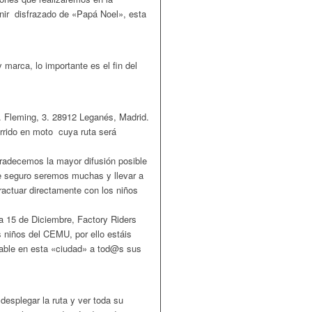
r disfrazado de «Papá Noel», esta
 marca, lo importante es el fin del
 Fleming, 3. 28912 Leganés, Madrid.
rrido en moto cuya ruta será
gradecemos la mayor difusión posible
e seguro seremos muchas y llevar a
ractuar directamente con los niños
a 15 de Diciembre, Factory Riders
s niños del CEMU, por ello estáis
idable en esta «ciudad» a tod@s sus
splegar la ruta y ver toda su