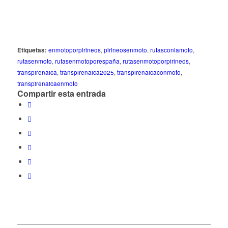
Etiquetas:
enmotoporpirineos
,
pirineosenmoto
,
rutasconlamoto
,
rutasenmoto
,
rutasenmotoporespaña
,
rutasenmotoporpirineos
,
transpirenaica
,
transpirenaica2025
,
transpirenaicaconmoto
,
transpirenaicaenmoto
Compartir esta entrada