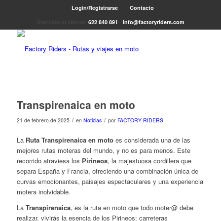
Login/Registrarse
Contacto
Atención al cliente:
622 840 891
-
info@factoryriders.com
Transpirenaica en moto
/
/
21 de febrero de 2025
en
Noticias
por
FACTORY RIDERS
La
Ruta Transpirenaica en moto
es considerada una de las
mejores rutas moteras del mundo, y no es para menos. Este
recorrido atraviesa los
Pirineos
, la majestuosa cordillera que
separa España y Francia, ofreciendo una combinación única de
curvas emocionantes, paisajes espectaculares y una experiencia
motera inolvidable.
La
Transpirenaica
, es la ruta en moto que todo moter@ debe
realizar, vivirás la esencia de los Pirineos: carreteras