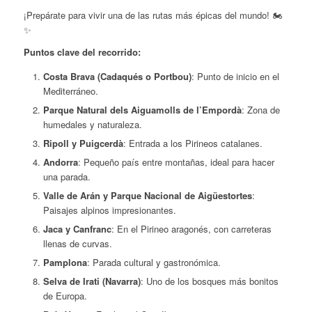
¡Prepárate para vivir una de las rutas más épicas del mundo! 🏍️
✨
Puntos clave del recorrido:
Costa Brava (Cadaqués o Portbou)
: Punto de inicio en el
Mediterráneo.
Parque Natural dels Aiguamolls de l’Empordà
: Zona de
humedales y naturaleza.
Ripoll y Puigcerdà
: Entrada a los Pirineos catalanes.
Andorra
: Pequeño país entre montañas, ideal para hacer
una parada.
Valle de Arán y Parque Nacional de Aigüestortes
:
Paisajes alpinos impresionantes.
Jaca y Canfranc
: En el Pirineo aragonés, con carreteras
llenas de curvas.
Pamplona
: Parada cultural y gastronómica.
Selva de Irati (Navarra)
: Uno de los bosques más bonitos
de Europa.