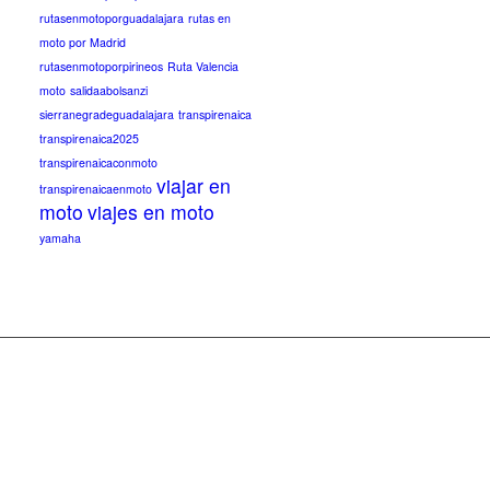
rutasenmotoporguadalajara
rutas en
moto por Madrid
rutasenmotoporpirineos
Ruta Valencia
moto
salidaabolsanzi
sierranegradeguadalajara
transpirenaica
transpirenaica2025
transpirenaicaconmoto
viajar en
transpirenaicaenmoto
moto
viajes en moto
yamaha