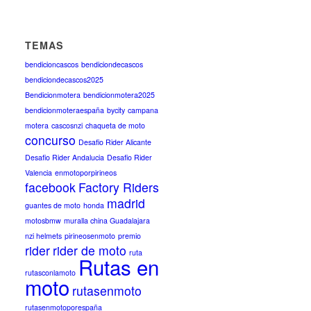
TEMAS
bendicioncascos
bendiciondecascos
bendiciondecascos2025
Bendicionmotera
bendicionmotera2025
bendicionmoteraespaña
bycity
campana
motera
cascosnzi
chaqueta de moto
concurso
Desafio Rider Alicante
Desafio Rider Andalucia
Desafio Rider
Valencia
enmotoporpirineos
facebook
Factory Riders
madrid
guantes de moto
honda
motosbmw
muralla china Guadalajara
nzi helmets
pirineosenmoto
premio
rider
rider de moto
ruta
Rutas en
rutasconlamoto
moto
rutasenmoto
rutasenmotoporespaña