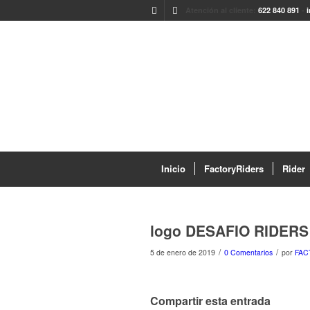
Atención al cliente:
622 840 891
-
Inicio
FactoryRiders
Rider
logo DESAFIO RIDERS
/
/
5 de enero de 2019
0 Comentarios
por
FAC
Compartir esta entrada