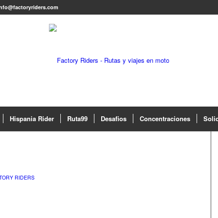
info@factoryriders.com
Hispania Rider
Ruta99
Desafios
Concentraciones
Soli
TORY RIDERS