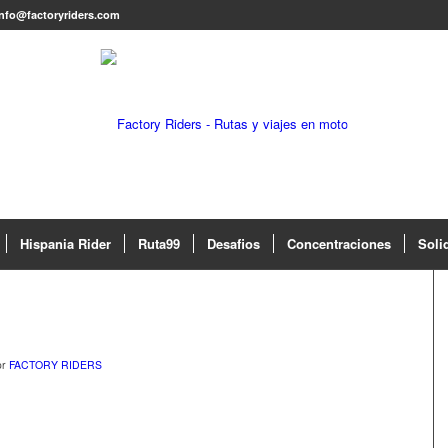
info@factoryriders.com
Hispania Rider
Ruta99
Desafios
Concentraciones
Soli
5
or
FACTORY RIDERS