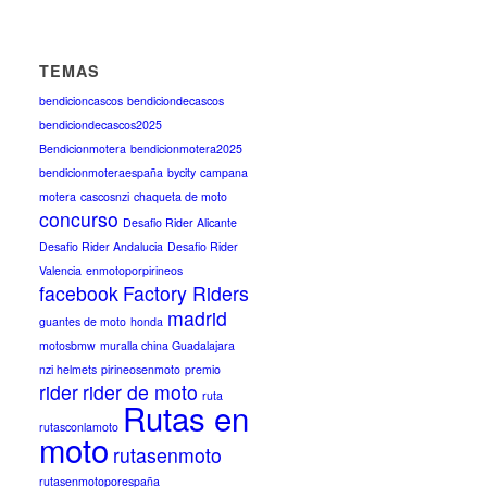
TEMAS
bendicioncascos
bendiciondecascos
bendiciondecascos2025
Bendicionmotera
bendicionmotera2025
bendicionmoteraespaña
bycity
campana
motera
cascosnzi
chaqueta de moto
concurso
Desafio Rider Alicante
Desafio Rider Andalucia
Desafio Rider
Valencia
enmotoporpirineos
facebook
Factory Riders
madrid
guantes de moto
honda
motosbmw
muralla china Guadalajara
nzi helmets
pirineosenmoto
premio
rider
rider de moto
ruta
Rutas en
rutasconlamoto
moto
rutasenmoto
rutasenmotoporespaña