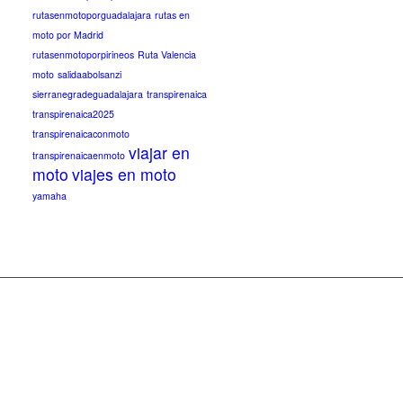
rutasenmotoporguadalajara
rutas en
moto por Madrid
rutasenmotoporpirineos
Ruta Valencia
moto
salidaabolsanzi
sierranegradeguadalajara
transpirenaica
transpirenaica2025
transpirenaicaconmoto
viajar en
transpirenaicaenmoto
moto
viajes en moto
yamaha