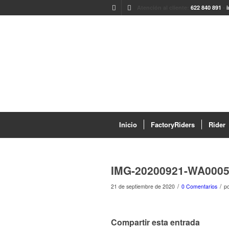
Atención al cliente:
622 840 891
-
Inicio
FactoryRiders
Rider
IMG-20200921-WA000
/
/
21 de septiembre de 2020
0 Comentarios
p
Compartir esta entrada