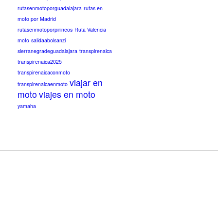
rutasenmotoporguadalajara
rutas en
moto por Madrid
rutasenmotoporpirineos
Ruta Valencia
moto
salidaabolsanzi
sierranegradeguadalajara
transpirenaica
transpirenaica2025
transpirenaicaconmoto
viajar en
transpirenaicaenmoto
moto
viajes en moto
yamaha