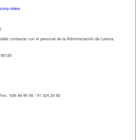
ctory-riders
).
odéis contactar con el personal de la Administración de Lotería:
R 95130
fno.: 636 48 96 56 / 91 324 25 92