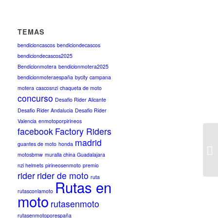
TEMAS
bendicioncascos
bendiciondecascos
bendiciondecascos2025
Bendicionmotera
bendicionmotera2025
bendicionmoteraespaña
bycity
campana
motera
cascosnzi
chaqueta de moto
concurso
Desafio Rider Alicante
Desafio Rider Andalucia
Desafio Rider
Valencia
enmotoporpirineos
facebook
Factory Riders
madrid
guantes de moto
honda
motosbmw
muralla china Guadalajara
nzi helmets
pirineosenmoto
premio
rider
rider de moto
ruta
Rutas en
rutasconlamoto
moto
rutasenmoto
rutasenmotoporespaña