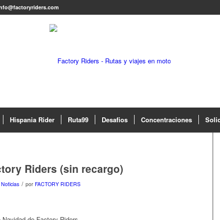
info@factoryriders.com
Hispania Rider
Ruta99
Desafios
Concentraciones
Soli
tory Riders (sin recargo)
/
n
Noticias
por
FACTORY RIDERS
e Navidad de Factory Riders.