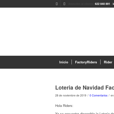
Atención al cliente:
622 840 891
-
Inicio
FactoryRiders
Rider
Loteria de Navidad Fac
/
/
28 de noviembre de 2019
0 Comentarios
e
Hola Riders:
Ya se encuentra disponible la Lotería d